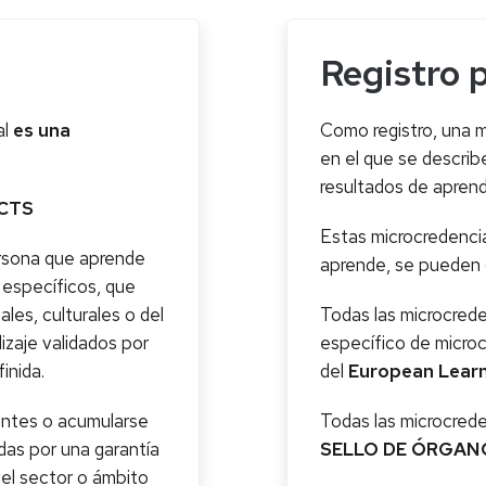
Registro p
al
es una
Como registro, una 
en el que se describe
resultados de aprendi
ECTS
Estas microcredenci
ersona que aprende
aprende, se pueden c
específicos, que
les, culturales o del
Todas las microcrede
izaje validados por
específico de microc
inida.
del
European Lear
entes o acumularse
Todas las microcrede
das por una garantía
SELLO DE ÓRGANO
 el sector o ámbito