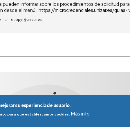
 pueden informar sobre los procedimientos de solicitud para
ión desde el menú:
https://microcredenciales.unizar.es/guias-
 Email:
eeppyt@unizar.es
mejorar su experiencia de usuario.
Más info
iento para que establezcamos cookies.
nes generales de uso
Política de Privacidad
Política de Cookies