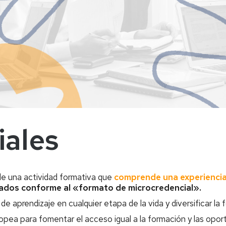
instalaciones
de
Cualificaciones
San
20
En
colaboración
iales
 de una actividad formativa que
comprende una experiencia 
lados conforme al «formato de microcredencial».
 de aprendizaje en cualquier etapa de la vida y diversificar l
pea para fomentar el acceso igual a la formación y las oport