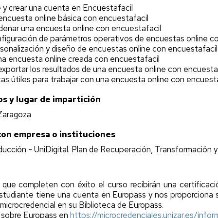
 y crear una cuenta en Encuestafacil
ncuesta online básica con encuestafacil
denar una encuesta online con encuestafacil
figuración de parámetros operativos de encuestas online co
onalización y diseño de encuestas online con encuestafacil
a encuesta online creada con encuestafacil
exportar los resultados de una encuesta online con encuesta
as útiles para trabajar con una encuesta online con encuesta
os y lugar de impartición
 Zaragoza
con empresa o instituciones
ucción - UniDigital. Plan de Recuperación, Transformación y 
que completen con éxito el curso recibirán una certificaci
 estudiante tiene una cuenta en Europass y nos proporcion
microcredencial en su Biblioteca de Europass.
 sobre Europass en
https://microcredenciales.unizar.es/inf