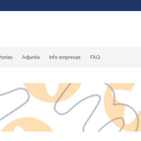
torias
Adjuntía
Info empresas
FAQ
toria
ntes
es
eds
ed
eds