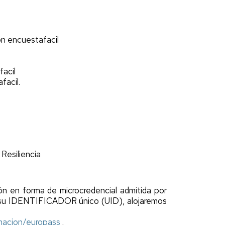
n encuestafacil
facil
facil.
Resiliencia
ón en forma de microcredencial admitida por
a su IDENTIFICADOR único (UID), alojaremos
ormacion/europass
.