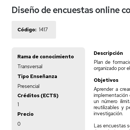
externas
europeos
UNIZAR
Diseño de encuestas online co
y
aplicables
uso
Program
Santand
de
Marcos
Santand
2025
instalaciones
de
Código
1417
Cualificaciones
Santand
2026
En
colaboración
Descripción
Rama de conocimiento
Plan de formació
Transversal
organizado por e
Tipo Enseñanza
Objetivos
Presencial
Aprender a crear
implementación o
Créditos (ECTS)
un número ilimi
1
reutilizables y
investigación.
Precio
0
Las encuestas se 