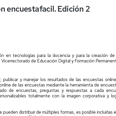
n encuestafacil. Edición 2
a
er
er
er
n en tecnologías para la docencia y para la creación de co
l Vicerrectorado de Educación Digital y Formación Permanen
, publicar y manejar los resultados de las encuestas onlin
nline de las encuestas mediante la herramienta de encuestaf
tado de encuestas, preguntas y respuestas a cada encue
 personalizables totalmente con la imagen corporativa y l
pueden distribuir de múltiples formas, es posible incluirlas 