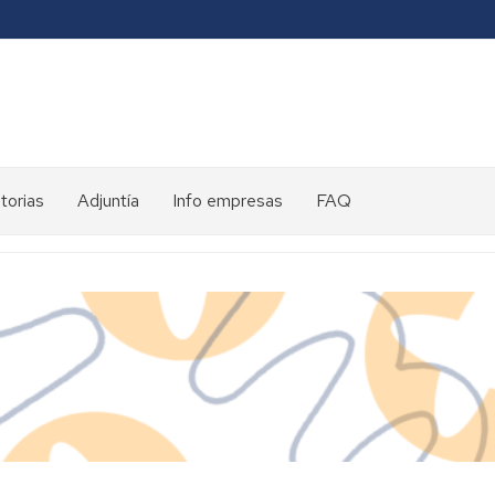
torias
Adjuntía
Info empresas
FAQ
toria
ntes
es
eds
ed
eds