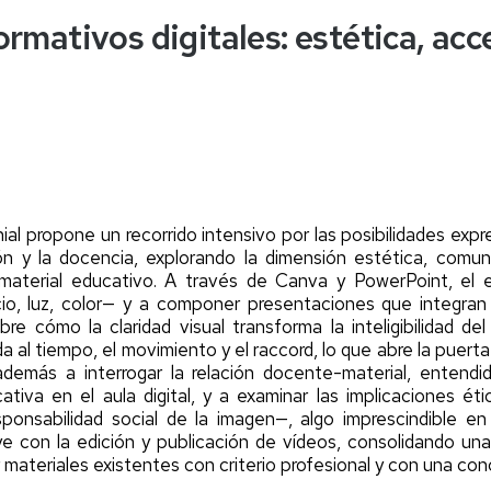
rmativos digitales: estética, acce
a
er
er
er
al propone un recorrido intensivo por las posibilidades expre
ón y la docencia, explorando la dimensión estética, comun
material educativo. A través de Canva y PowerPoint, el es
io, luz, color— y a componer presentaciones que integra
bre cómo la claridad visual transforma la inteligibilidad del
a al tiempo, el movimiento y el raccord, lo que abre la puert
 además a interrogar la relación docente-material, entend
ativa en el aula digital, y a examinar las implicaciones ét
esponsabilidad social de la imagen—, algo imprescindible 
uye con la edición y publicación de vídeos, consolidando u
r materiales existentes con criterio profesional y con una c