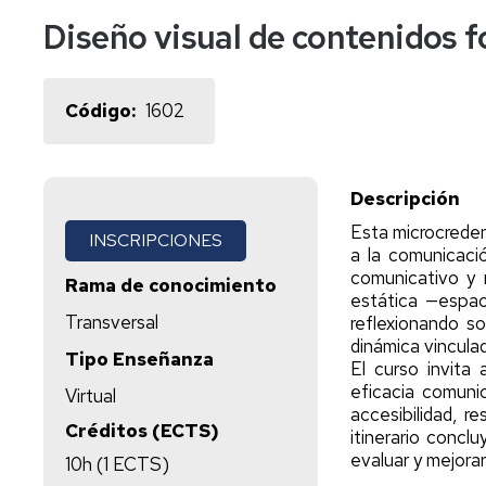
externas
europeos
UNIZAR
Diseño visual de contenidos fo
y
aplicables
uso
Program
Santand
de
Marcos
Santand
2025
instalaciones
de
Código
1602
Cualificaciones
Santand
2026
En
colaboración
Descripción
Esta microcredeni
INSCRIPCIONES
a la comunicaci
comunicativo y 
Rama de conocimiento
estática —espac
Transversal
reflexionando so
dinámica vinculad
Tipo Enseñanza
El curso invita
eficacia comunic
Virtual
accesibilidad, r
Créditos (ECTS)
itinerario concl
evaluar y mejora
10h (1 ECTS)