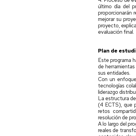
4. Proceso de ev
último día del 
proporcionarán r
mejorar su proye
proyecto, explic
evaluación final.
Plan de estud
Este programa ha
de herramientas 
sus entidades.
Con un enfoque i
tecnologías cola
liderazgo distrib
La estructura de
(4 ECTS), que po
retos compartid
resolución de pro
A lo largo del p
reales de transf