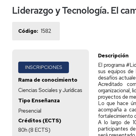
externas
europeos
UNIZAR
Liderazgo y Tecnología. El ca
y
aplicables
uso
Program
Santand
de
Marcos
Santand
2025
instalaciones
de
Código
1582
Cualificaciones
Santand
2026
En
colaboración
Descripción
El programa #Lid
INSCRIPCIONES
sus equipos de 
desafíos actuale
Rama de conocimiento
Acreditado como
Ciencias Sociales y Jurídicas
organizacional, 
proyectos de mej
Tipo Enseñanza
Lo que hace úni
acompaña a cada
Presencial
fortalecimiento 
Créditos (ECTS)
A lo largo de 1
participantes d
80h (8 ECTS)
será presentado 