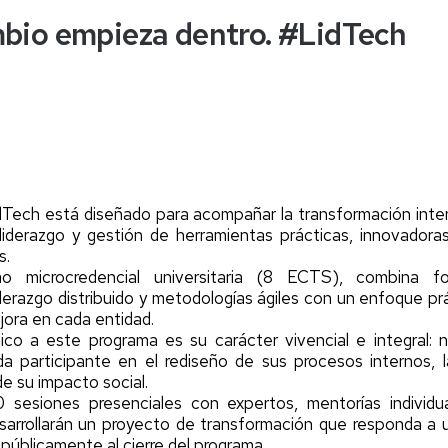
mbio empieza dentro. #LidTech
a
er
er
er
Tech está diseñado para acompañar la transformación intern
liderazgo y gestión de herramientas prácticas, innovadora
s.
 microcredencial universitaria (8 ECTS), combina forma
liderazgo distribuido y metodologías ágiles con un enfoque p
ora en cada entidad.
co a este programa es su carácter vivencial e integral: n
 participante en el rediseño de sus procesos internos, la
de su impacto social.
0 sesiones presenciales con expertos, mentorías individu
esarrollarán un proyecto de transformación que responda a
públicamente al cierre del programa.