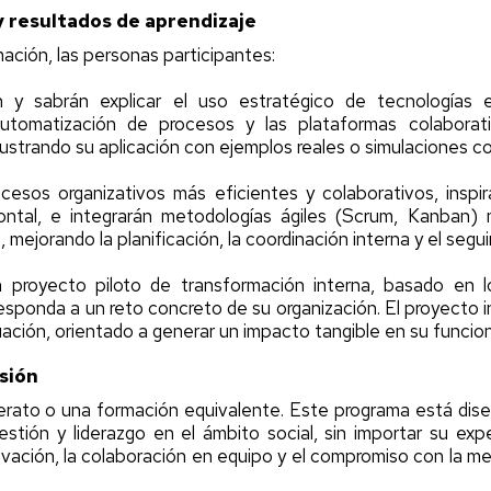
 resultados de aprendizaje
ormación, las personas participantes:
 y sabrán explicar el uso estratégico de tecnologías em
 automatización de procesos y las plataformas colabora
ilustrando su aplicación con ejemplos reales o simulaciones c
ocesos organizativos más eficientes y colaborativos, insp
zontal, e integrarán metodologías ágiles (Scrum, Kanban)
mejorando la planificación, la coordinación interna y el segu
n proyecto piloto de transformación interna, basado en lo
responda a un reto concreto de su organización. El proyecto 
uación, orientado a generar un impacto tangible en su funcio
sión
lerato o una formación equivalente. Este programa está di
estión y liderazgo en el ámbito social, sin importar su exp
ovación, la colaboración en equipo y el compromiso con la mej