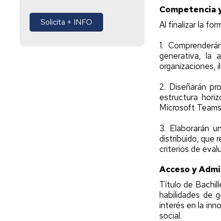
Competencia y
Solicita + INFO
Al finalizar la f
1. Comprenderán
generativa, la
organizaciones, 
2. Diseñarán pr
estructura hori
Microsoft Teams, 
3. Elaborarán u
distribuido, que 
criterios de eval
Acceso y Admi
Título de Bachil
habilidades de g
interés en la inn
social.