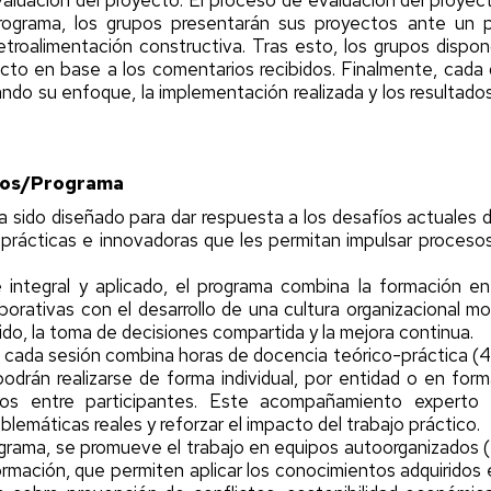
aluación del proyecto: El proceso de evaluación del proyecto 
programa, los grupos presentarán sus proyectos ante un 
etroalimentación constructiva. Tras esto, los grupos dispon
cto en base a los comentarios recibidos. Finalmente, cada 
ando su enfoque, la implementación realizada y los resultado
ios/Programa
 sido diseñado para dar respuesta a los desafíos actuales d
prácticas e innovadoras que les permitan impulsar procesos
ntegral y aplicado, el programa combina la formación en in
borativas con el desarrollo de una cultura organizacional mod
uido, la toma de decisiones compartida y la mejora continua.
 cada sesión combina horas de docencia teórico-práctica (
drán realizarse de forma individual, por entidad o en form
os entre participantes. Este acompañamiento experto pe
blemáticas reales y reforzar el impacto del trabajo práctico.
rograma, se promueve el trabajo en equipos autoorganizados 
ormación, que permiten aplicar los conocimientos adquiridos