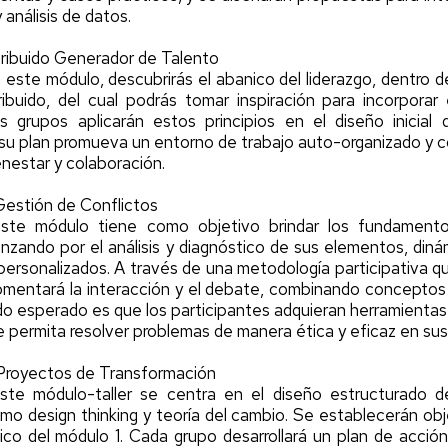
análisis de datos.
tribuido Generador de Talento
 este módulo, descubrirás el abanico del liderazgo, dentro de
tribuido, del cual podrás tomar inspiración para incorpor
os grupos aplicarán estos principios en el diseño inicial
u plan promueva un entorno de trabajo auto-organizado y co
enestar y colaboración.
Gestión de Conflictos
Este módulo tiene como objetivo brindar los fundamento
nzando por el análisis y diagnóstico de sus elementos, diná
personalizados. A través de una metodología participativa q
omentará la interacción y el debate, combinando conceptos 
tado esperado es que los participantes adquieran herramientas
e permita resolver problemas de manera ética y eficaz en sus
 Proyectos de Transformación
Este módulo-taller se centra en el diseño estructurado d
o design thinking y teoría del cambio. Se establecerán obj
ico del módulo 1. Cada grupo desarrollará un plan de acció