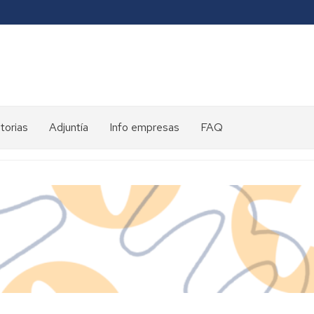
torias
Adjuntía
Info empresas
FAQ
toria
ntes
es
eds
ed
eds