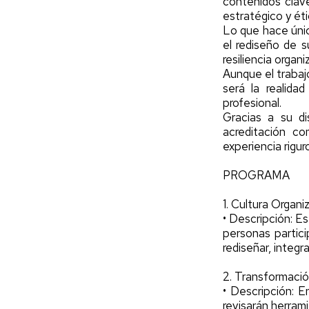
contenidos clav
estratégico y éti
Lo que hace únic
el rediseño de s
resiliencia organi
Aunque el trabaj
será la realida
profesional.
Gracias a su di
acreditación co
experiencia rigur
PROGRAMA
1. Cultura Organi
• Descripción: Es
personas partici
rediseñar, integ
2. Transformación
• Descripción: En
revisarán herram