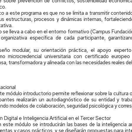
e sobre prevención de conflictos, sostenibilidad económ
co.
o a este programa es que no se limita a transmitir contenid
us estructuras, procesos y dinámicas internas, fortalecien
zativa.
o se lleva a cabo en el entorno formativo (Campus Fundación 
d organizativa específica de cada participante, garantiza
seño modular, su orientación práctica, el apoyo expert
mo microcredencial universitaria con certificado europe
osa, transformadora y alineada con las necesidades reales del
zacional
te módulo introductorio permite reflexionar sobre la cultura
pantes realizarán un autodiagnóstico de su entidad y trab
rando modelos de colaboración, seguridad psicológica y corres
 Digital e Inteligencia Artificial en el Tercer Sector
 este módulo se introducirán las bases de la inteligencia ar
ientas y casos prácticos, y se diseñarán propuestas para inte