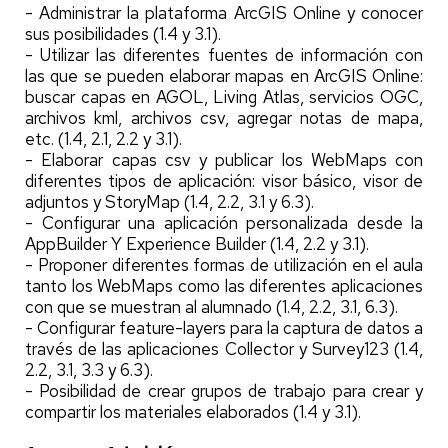
- Administrar la plataforma ArcGIS Online y conocer
sus posibilidades (1.4 y 3.1).
- Utilizar las diferentes fuentes de información con
las que se pueden elaborar mapas en ArcGIS Online:
buscar capas en AGOL, Living Atlas, servicios OGC,
archivos kml, archivos csv, agregar notas de mapa,
etc. (1.4, 2.1, 2.2 y 3.1).
- Elaborar capas csv y publicar los WebMaps con
diferentes tipos de aplicación: visor básico, visor de
adjuntos y StoryMap (1.4, 2.2, 3.1 y 6.3).
- Configurar una aplicación personalizada desde la
AppBuilder Y Experience Builder (1.4, 2.2 y 3.1).
- Proponer diferentes formas de utilización en el aula
tanto los WebMaps como las diferentes aplicaciones
con que se muestran al alumnado (1.4, 2.2, 3.1, 6.3).
- Configurar feature-layers para la captura de datos a
través de las aplicaciones Collector y Survey123 (1.4,
2.2, 3.1, 3.3 y 6.3).
- Posibilidad de crear grupos de trabajo para crear y
compartir los materiales elaborados (1.4 y 3.1).