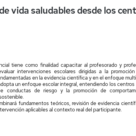
 de vida saludables desde los cen
a
er
er
er
cial tiene como finalidad capacitar al profesorado y profe
valuar intervenciones escolares dirigidas a la promoción
ndamentadas en la evidencia científica y en el enfoque mul
dopta un enfoque escolar integral, entendiendo los centros
de conductas de riesgo y la promoción de comportami
 sostenible.
inará fundamentos teóricos, revisión de evidencia científic
ervención aplicables al contexto real del participante.