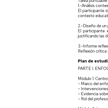
Tarea puntuable
1.-Análisis cont
El participante 
contexto educati
2.-Diseño de un 
El participante
justificando las
3.-Informe reflex
Reflexión crítica 
Plan de estud
PARTE I. ENF
Módulo 1. Centro
– Marco del enfo
– Intervencione
– Evidencia sobr
– Rol del profeso