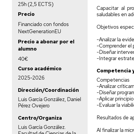
25h (2,5 ECTS)
Capacitar al pr
Precio
saludables en ad
Financiado con fondos
Objetivos espec
NextGenerationEU
-Analizar la evid
Precio a abonar por el
-Comprender el p
alumno
-Diseñar interv
-Integrar estrat
40€
Curso académico
Competencia y
2025-2026
Competencias
-Analizar crític
Dirección/Coordinación
-Diseñar progra
-Aplicar principi
Luis García González, Daniel
-Evaluar la viabi
Pérez Ovejero
Resultados de ap
Centro/Organiza
Luis García González.
Al finalizar la m
Facultad de Ciencias de la