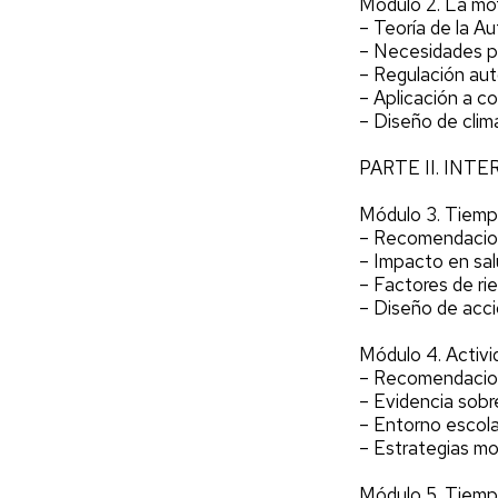
Módulo 2. La mo
– Teoría de la A
– Necesidades ps
– Regulación aut
– Aplicación a co
– Diseño de cli
PARTE II. IN
Módulo 3. Tiemp
– Recomendacion
– Impacto en salu
– Factores de ri
– Diseño de acci
Módulo 4. Activid
– Recomendaci
– Evidencia sobr
– Entorno escola
– Estrategias mo
Módulo 5. Tiempo