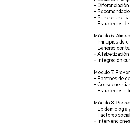
– Diferenciación
– Recomendacion
– Riesgos asocia
– Estrategias de 
Módulo 6. Alimen
– Principios de di
– Barreras conte
– Alfabetización 
– Integración cur
Módulo 7. Preven
– Patrones de c
– Consecuencias 
– Estrategias ed
Módulo 8. Preve
– Epidemiología y
– Factores social
– Intervenciones