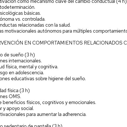
tivación como mecanismo clave del cambio conductual (4 h)
utodeterminación.
icológicas básicas.
ónoma vs. controlada.
nductas relacionadas con la salud.
mas motivacionales autónomos para múltiples comportamient
TERVENCIÓN EN COMPORTAMIENTOS RELACIONADOS 
o de sueño (3 h)
es internacionales.
d física, mental y cognitiva.
esgo en adolescencia.
ones educativas sobre higiene del sueño.
ad física (3 h)
ones OMS.
e beneficios físicos, cognitivos y emocionales.
r y apoyo social.
tivacionales para aumentar la adherencia.
 sedentario de pantalla (3 h)