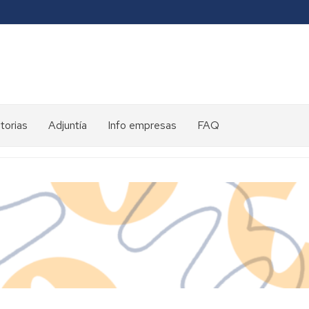
torias
Adjuntía
Info empresas
FAQ
toria
ntes
es
eds
ed
eds