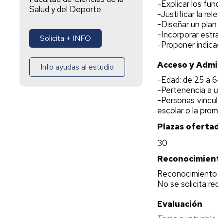
-Explicar los fu
Salud y del Deporte
-Justificar la re
-Diseñar un plan
-Incorporar estr
Solicita + INFO
-Proponer indica
Acceso y Admi
Info ayudas al estudio
-Edad: de 25 a 6
-Pertenencia a u
-Personas vincul
escolar o la pro
Plazas oferta
30
Reconocimient
Reconocimiento 
No se solicita r
Evaluación