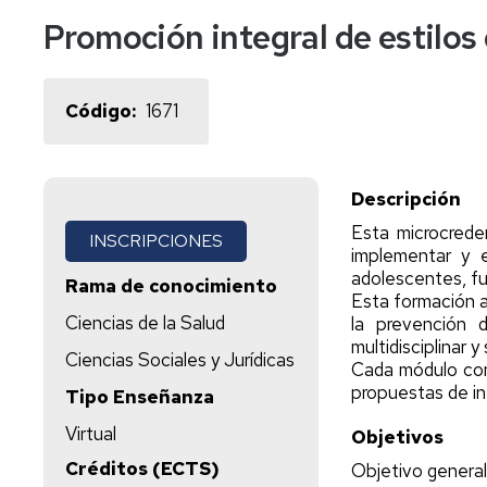
externas
europeos
UNIZAR
Promoción integral de estilos
y
aplicables
uso
Program
Santand
de
Marcos
Santand
2025
instalaciones
de
Código
1671
Cualificaciones
Santand
2026
En
colaboración
Descripción
Esta microcreden
INSCRIPCIONES
implementar y e
adolescentes, fu
Rama de conocimiento
Esta formación a
Ciencias de la Salud
la prevención 
multidisciplinar y
Ciencias Sociales y Jurídicas
Cada módulo comb
propuestas de int
Tipo Enseñanza
Virtual
Objetivos
Créditos (ECTS)
Objetivo general