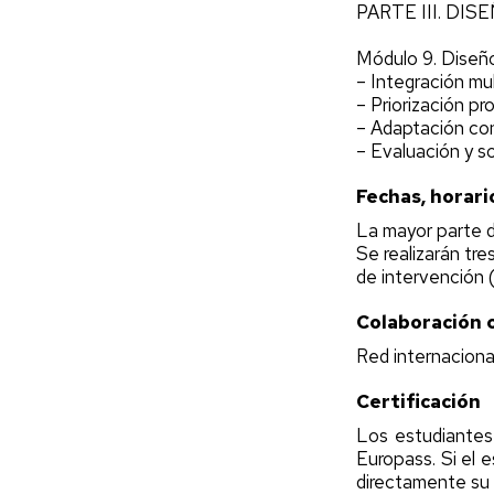
PARTE III. DI
Módulo 9. Diseño
– Integración m
– Priorización pr
– Adaptación con
– Evaluación y so
Fechas, horari
La mayor parte d
Se realizarán tre
de intervención 
Colaboración 
Red internaciona
Certificación
Los estudiantes 
Europass. Si el
directamente su 